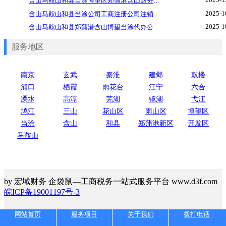
含山马鞍山和县当涂博望区郑蒲港含山财务公司代账，个体公司营业执照注册代办，注册地址挂靠
2025-1
含山马鞍山和县当涂公司工商注册公司注销公司变更代理记账，公司个体营业执照代办
2025-1
含山马鞍山和县郑蒲港含山博望当涂代办公司个体营业执照 代帐 开对公账号
服务地区
南京
玄武
秦淮
建邺
鼓楼
浦口
栖霞
雨花台
江宁
六合
溧水
高淳
芜湖
镜湖
弋江
鸠江
三山
花山区
雨山区
博望区
当涂
含山
和县
郑蒲港新区
开发区
马鞍山
by 宏域财务 企袋鼠—工商税务一站式服务平台 www.d3f.com
皖ICP备19001197号-3
网站首页
服务项目
关于我们
拨打电话