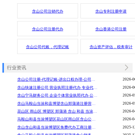
含山公司注销代办
含山专利注册申请
含山公司注册代办
含山香港公司注册
含山公司代账，代理记账
含山资产评估，税务审计
行业资讯
2026-0
含山公司注册-代理记账-进出口权办理-公司变更 记账报税 税务注销代办 公司注销注册变更代办 公司注销代办
2026-0
含山快速注册公司 营业执照注册代办 专业代理记账 各类资质许可证代办工商年检代办 公司转让变更注销
2026-0
含山宁马财务公司 企业个体营业执照代办 公司注销代办，税务注销代办，财务公司代办 园区地址挂靠
2026-0
含山马鞍山当涂和县博望含山郑蒲港注册营业执公司代理记账进出口权证代办 出口退税 进出口全程操作代办
2026-0
花山区 雨山区 博望区 郑蒲港 含山 和县 当涂个体公司营业执照注册代办工商代办、代理记账、企业年检、注册地址、验资评估
2026-0
马鞍山和县当涂博望区花山区雨山区含山公司注册 提供地址 个体工商执照核定 资质代办 减资
2025-1
含山含山和县当涂博望区免费代办工商注册公司个体户合伙注册免费提供地址税收咨询
2025-1