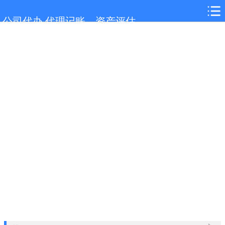
网站首页
公司代办,代理记账，资产评估
含山服务项目
含山行业新闻
联系我们
城市分站
关于我们
在线留言