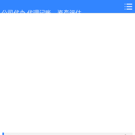
网站首页
公司代办,代理记账，资产评估
秦淮服务项目
秦淮行业新闻
联系我们
城市分站
关于我们
在线留言