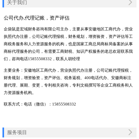
关于我们
公司代办,代理记账，资产评估
企袋鼠是宏域财务咨询有限公司主办，主要从事安徽地区工商代办，营业
执照代办注册，公司记账代理报税，财务规划，增资验资，资产评估等工
商税务服务和人力资源服务的机构，也是国家工商总局商标局备案的从事
商标代理服务的公司，有需要工商财税、知识产权服务的老总欢迎联系我
们，咨询电话15855508332，联系人胡经理
主要业务：安徽地区工商代办，营业执照代办注册，公司记账代理报税，
财务规划，增资验资，资产评估、税务返税、400电话代办、安徽商标注
册代理、展期、变更，专利相关咨询，专利文稿撰写等企业工商税务和人
力资源服务机构。
联系方式：电话（微信）：15855508332
服务项目