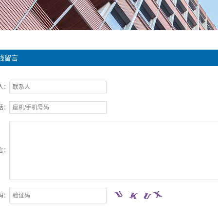
线留言
人：
话：
言：
码：