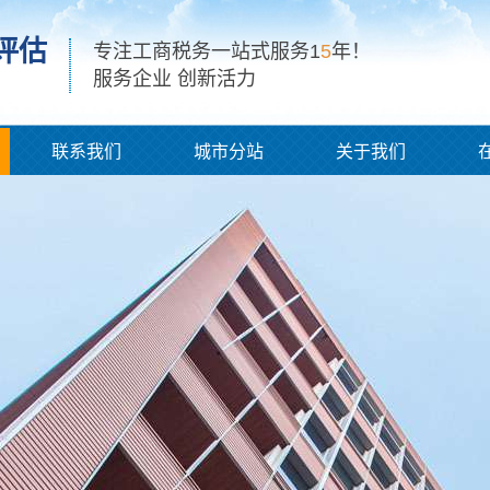
评估
专注工商税务一站式服务1
5
年！
服务企业 创新活力
联系我们
城市分站
关于我们