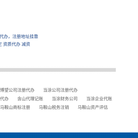
代办，注册地址挂靠
 资质代办 减资
博望公司注册代办
当涂公司注册代办
代办
含山代理记账
当涂财务公司
当涂企业代账
马鞍山商标注册
马鞍山税务注销
马鞍山资产评估