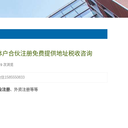
体户合伙注册免费提供地址税收咨询
29 次浏览
85550833
业注册
、外资注册等等