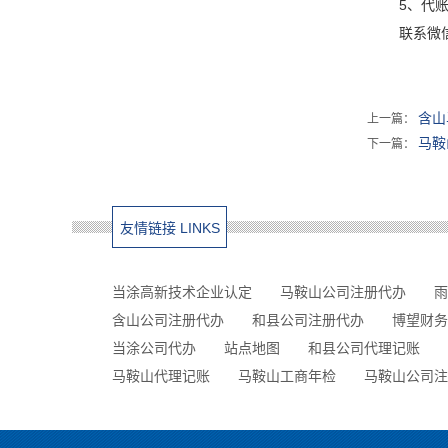
5、代
联系微信1
含山
上一篇：
马鞍
下一篇：
友情链接 LINKS
当涂高新技术企业认定
马鞍山公司注册代办
雨
含山公司注册代办
和县公司注册代办
博望财务
当涂公司代办
站点地图
和县公司代理记账
马鞍山代理记账
马鞍山工商年检
马鞍山公司注