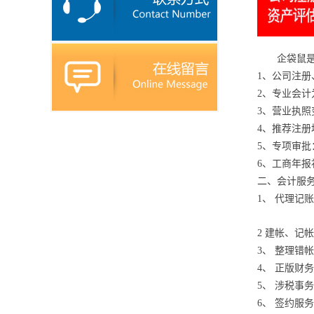
企袋鼠
1、公司注
2、专业会
3、营业执
4、推荐注册
5、专项审
6、工商年
二、会计服
1、 代理记
2 建帐、记
3、 整理错
4、 正版财
5、 涉税事
6、 签约