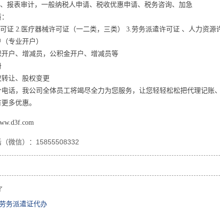
审计、报表审计，一般纳税人申请、税收优惠申请、税务咨询、加急
质：
许可证 2.医疗器械许可证（一二类，三类） 3.劳务派遣许可证 、人力资源
户（专业开户）
保开户、增减员，公积金开户、增减员等
册
权转让、股权变更
个电话，我公司全体员工将竭尽全力为您服务，让您轻轻松松把代理记账
有更多优惠。
ww.d3f.com
（微信）：15855508332
了
劳务派遣证代办