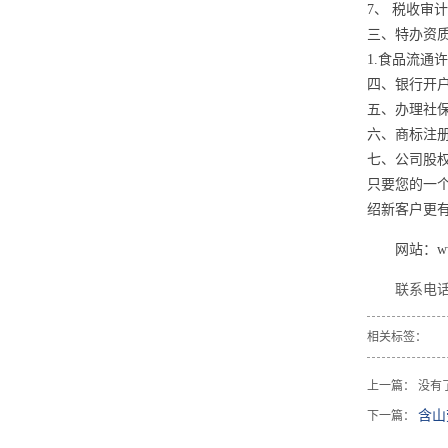
7、 税收
三、特办资
1.食品流通
四、银行开
五、办理社
六、商标注
七、公司股
只要您的一
绍新客户更
网站：
w
联系电话
相关标签：
上一篇： 没有
含山
下一篇：