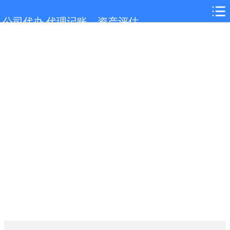
网站首页
公司代办,代理记账，资产评估
马鞍山服务项目
马鞍山行业新闻
联系我们
城市分站
关于我们
在线留言