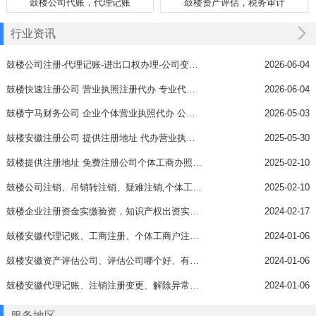
鼓楼公司代账，代理记账
鼓楼资产评估，税务审计
行业资讯
鼓楼公司注册-代理记账-进出口权办理-公司变更 记账报税 税务注销代办 公司注销注册变更代办 公司注销代办
2026-06-04
鼓楼快速注册公司 营业执照注册代办 专业代理记账 各类资质许可证代办工商年检代办 公司转让变更注销
2026-06-04
鼓楼宁马财务公司 企业个体营业执照代办 公司注销代办，税务注销代办，财务公司代办 园区地址挂靠
2026-05-03
鼓楼安徽注册公司 提供注册地址 代办营业执照 多项资质代办 代理记账
2025-05-30
鼓楼提供注册地址 免费注册公司个体工商办照 代理记账
2025-02-10
鼓楼公司注销、吊销转注销、疑难注销,个体工商户注销
2025-02-10
鼓楼企业注册资金实缴验资，知识产权出资实缴，商标出资实缴、专利出资实缴、实缴知识产权评估
2024-02-17
鼓楼安徽代理记账、工商注册、个体工商户注册，公司注册、注销变更
2024-01-06
鼓楼安徽资产评估公司、评估公司哪个好、有哪些
2024-01-06
鼓楼安徽代理记账、注销注册变更、解除异常、资质
2024-01-06
服务地区