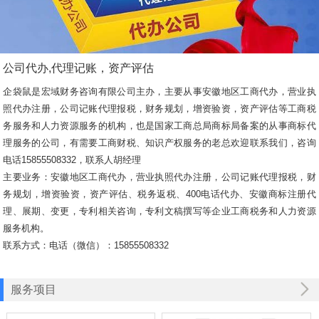
公司代办,代理记账，资产评估
企袋鼠是宏域财务咨询有限公司主办，主要从事安徽地区工商代办，营业执
照代办注册，公司记账代理报税，财务规划，增资验资，资产评估等工商税
务服务和人力资源服务的机构，也是国家工商总局商标局备案的从事商标代
理服务的公司，有需要工商财税、知识产权服务的老总欢迎联系我们，咨询
电话15855508332，联系人胡经理
主要业务：安徽地区工商代办，营业执照代办注册，公司记账代理报税，财
务规划，增资验资，资产评估、税务返税、400电话代办、安徽商标注册代
理、展期、变更，专利相关咨询，专利文稿撰写等企业工商税务和人力资源
服务机构。
联系方式：电话（微信）：15855508332
服务项目