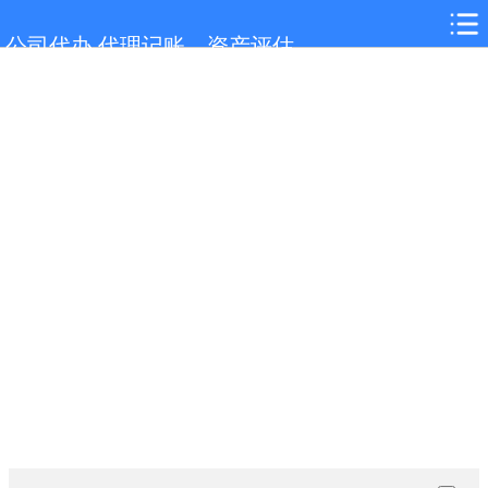
网站首页
公司代办,代理记账，资产评估
含山服务项目
含山行业新闻
联系我们
城市分站
关于我们
在线留言