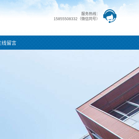
服务热线：
15855508332（微信同号）
在线留言