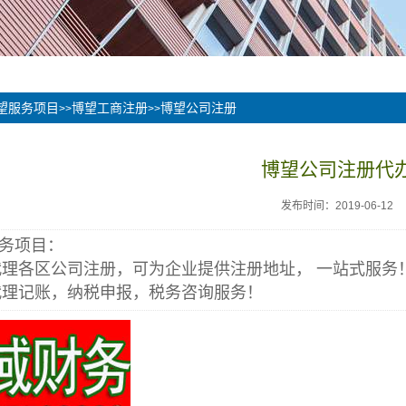
望服务项目
博望工商注册
博望公司注册
>>
>>
博望公司注册代
发布时间：2019-06-12
务项目：
代理各区公司注册，可为企业提供注册地址， 一站式服务
代理记账，纳税申报，税务咨询服务！