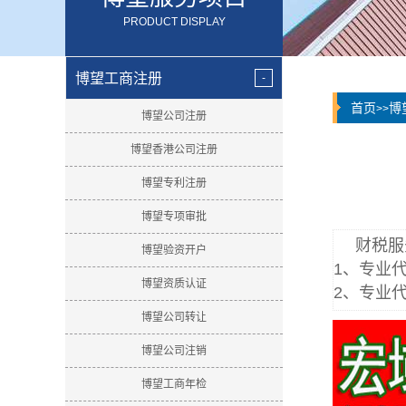
PRODUCT DISPLAY
博望工商注册
首页
博
>>
博望公司注册
博望香港公司注册
博望专利注册
博望专项审批
财税服
博望验资开户
1、专业
博望资质认证
2、专业
博望公司转让
博望公司注销
博望工商年检