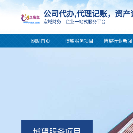
公司代办,代理记账，资产
宏域财务—企业一站式服务平台
网站首页
博望服务项目
博望行业新闻
博望服务项目