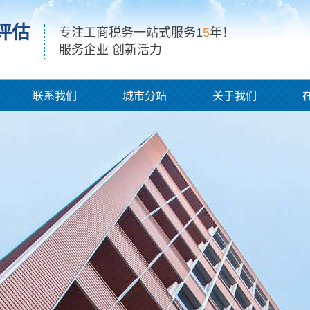
评估
专注工商税务一站式服务1
5
年！
服务企业 创新活力
联系我们
城市分站
关于我们