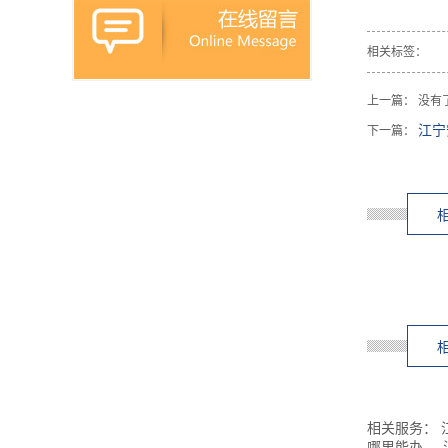
相关标签：
上一篇： 没有
江宁
下一篇：
相关服务：
哪里能办