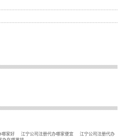
办哪家好
江宁公司注册代办哪家便宜
江宁公司注册代办
代办在哪里找