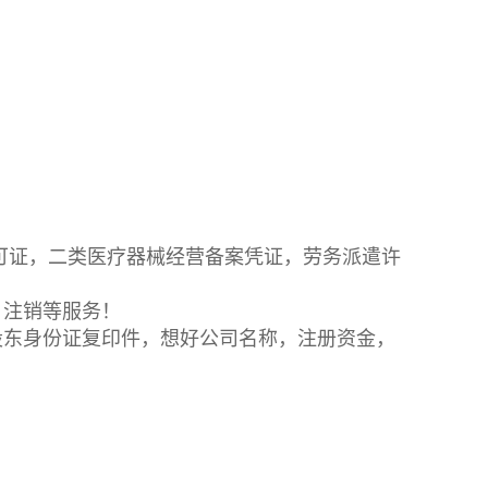
！
可证，二类医疗器械经营备案凭证，劳务派遣许
，注销等服务！
股东身份证复印件，想好公司名称，注册资金，
！