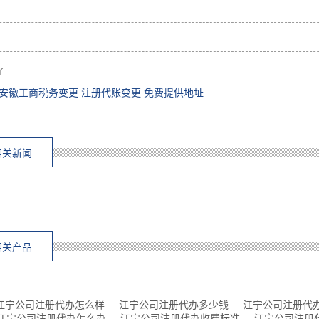
了
安徽工商税务变更 注册代账变更 免费提供地址
相关新闻
相关产品
江宁公司注册代办怎么样
江宁公司注册代办多少钱
江宁公司注册代
江宁公司注册代办怎么办
江宁公司注册代办收费标准
江宁公司注册