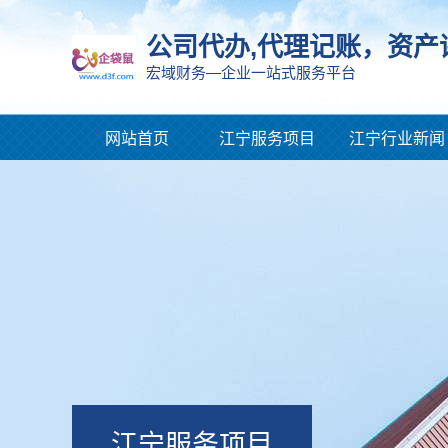
公司代办,代理记账，资产
宏域财务—企业一站式服务平台
网站首页
江宁服务项目
江宁行业新闻
江宁服务项目