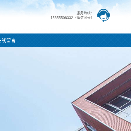
服务热线：
15855508332（微信同号）
在线留言