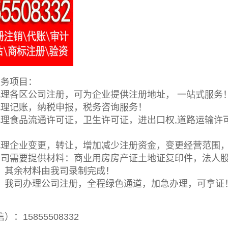
服务项目：
代理各区公司注册，可为企业提供注册地址， 一站式服务
代理记账，纳税申报，税务咨询服务！
代理食品流通许可证，卫生许可证，进出口权,道路运输许
代理企业变更，转让，增加减少注册资金，变更经营范围
公司需要提供材料：商业用房房产证土地证复印件，法人
，其余材料由我司录制完成！
：我司办理公司注册，全程绿色通道，加急办理，可拿证
：15855508332