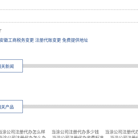
了
安徽工商税务变更 注册代账变更 免费提供地址
相关新闻
相关产品
当涂公司注册代办怎么样
当涂公司注册代办多少钱
当涂公司注册代
当涂公司注册代办怎么办
当涂公司注册代办收费标准
当涂公司注册