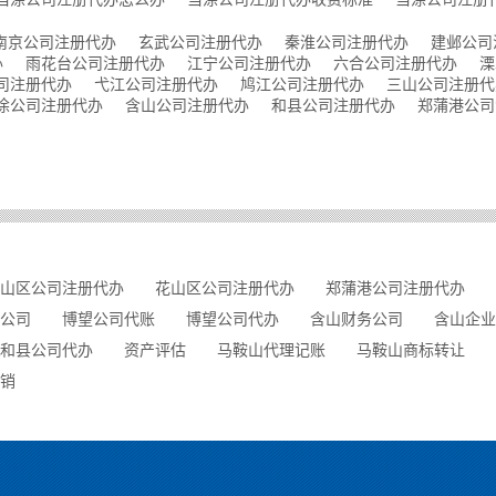
南京公司注册代办
玄武公司注册代办
秦淮公司注册代办
建邺公司
办
雨花台公司注册代办
江宁公司注册代办
六合公司注册代办
溧
司注册代办
弋江公司注册代办
鸠江公司注册代办
三山公司注册代
涂公司注册代办
含山公司注册代办
和县公司注册代办
郑蒲港公司
山区公司注册代办
花山区公司注册代办
郑蒲港公司注册代办
公司
博望公司代账
博望公司代办
含山财务公司
含山企业
和县公司代办
资产评估
马鞍山代理记账
马鞍山商标转让
销