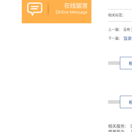
相关标签：
上一篇： 没有
当涂
下一篇：
相关服务：
哪里能办