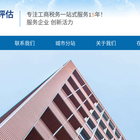
评估
专注工商税务一站式服务1
5
年！
服务企业 创新活力
联系我们
城市分站
关于我们