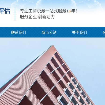
评估
专注工商税务一站式服务1
5
年！
服务企业 创新活力
联系我们
城市分站
关于我们