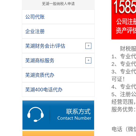
芜湖一般纳税人申请
公司代账
企业注册
芜湖财务会计/评估
财税
1、专业
芜湖商标服务
2、专业
3、专业
芜湖资质代办
可证！
4、专业
芜湖400电话代办
5、注册
经营范围
服务优势
电话（微信）