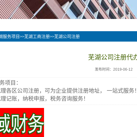
湖服务项目
芜湖工商注册
芜湖公司注册
>>
>>
芜湖公司注册代
发布时间：2019-06-12
务项目：
代理各区公司注册，可为企业提供注册地址， 一站式服务
代理记账，纳税申报，税务咨询服务！