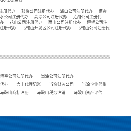
注册代办
鼓楼公司注册代办
浦口公司注册代办
栖霞
水公司注册代办
高淳公司注册代办
芜湖公司注册代
办
花山公司注册代办
雨山公司注册代办
博望公司注
注册代办
马鞍山开发区公司注册代办
马鞍山公司注册代
博望公司注册代办
当涂公司注册代办
代办
含山代理记账
当涂财务公司
当涂企业代账
马鞍山商标注册
马鞍山税务注销
马鞍山资产评估