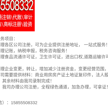
服务项目：
代理各区公司注册，可为企业提供注册地址， 一站式服务
代理记账，纳税申报，税务咨询服务！
代理食品流通许可证，卫生许可证，进出口权,道路运输许
代理企业变更，转让，增加减少注册资金，变更经营范围
公司需要提供材料：商业用房房产证土地证复印件，法人
，其余材料由我司录制完成！
：我司办理公司注册，全程绿色通道，加急办理，可拿证
：15855508332