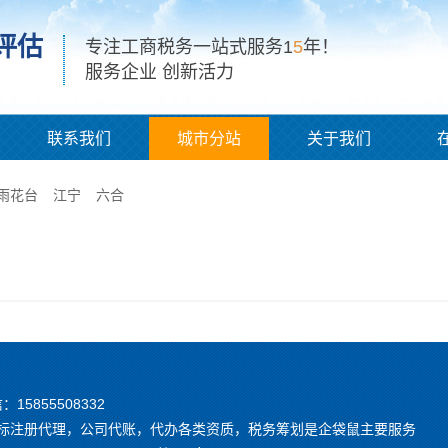
评估
专注工商税务一站式服务1
5
年！
服务企业 创新活力
联系我们
城市分站
关于我们
雨花台
江宁
六合
信：15855508332
，商标注册代理，公司代账，代办各类资质，税务筹划是企袋鼠主要服务