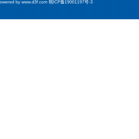
red by www.d3f.com
皖ICP备19001197号-3