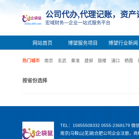
公司代办,代理记账，资产
宏域财务—企业一站式服务平台
网站首页
博望服务项目
博望行业新闻
热门城市
南京
玄武
秦淮
建邺
鼓楼
浦口
栖霞
按省份选择
TEL：15855508332 0555-2368179 微
南京|马鞍山|芜湖|合肥公司企业注册