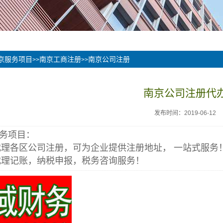
京服务项目
南京工商注册
南京公司注册
>>
>>
南京公司注册代
发布时间：2019-06-12
务项目：
代理各区公司注册，可为企业提供注册地址， 一站式服务
代理记账，纳税申报，税务咨询服务！