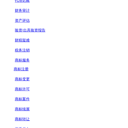
代理记账
财务审计
资产评估
验资|出具验资报告
财税疑难
税务注销
商标服务
商标注册
商标变更
商标许可
商标案件
商标续展
商标转让