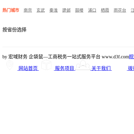
热门城市
南京
玄武
秦淮
建邺
鼓楼
浦口
栖霞
雨花台
按省份选择
by 宏域财务 企袋鼠—工商税务一站式服务平台 www.d3f.com
皖
网站首页
服务项目
关于我们
拨