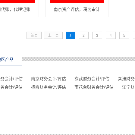
司代账，代理记账
南京资产评估，税务审计
1
首页
上一页
2
3
4
5
地区产品
务会计/评估
南京财务会计/评估
玄武财务会计/评估
秦淮财务
务会计/评估
栖霞财务会计/评估
雨花台财务会计/评估
江宁财