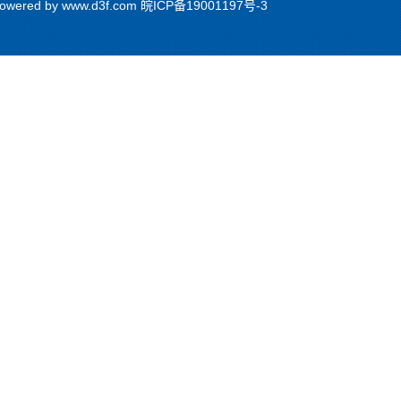
red by www.d3f.com
皖ICP备19001197号-3