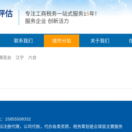
评估
专注工商税务一站式服务1
5
年！
服务企业 创新活力
联系我们
城市分站
关于我们
雨花台
江宁
六合
信：15855508332
，商标注册代理，公司代账，代办各类资质，税务筹划是企袋鼠主要服务