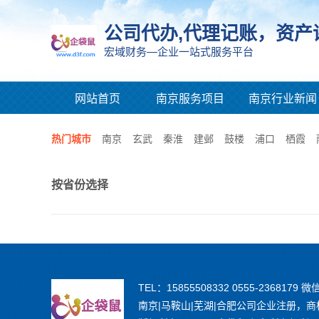
公司代办,代理记账，资产
宏域财务—企业一站式服务平台
网站首页
南京服务项目
南京行业新闻
热门城市
南京
玄武
秦淮
建邺
鼓楼
浦口
栖霞
按省份选择
TEL：15855508332 0555-2368179 微
南京|马鞍山|芜湖|合肥公司企业注册