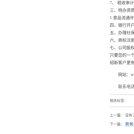
7、 税收
三、特办资
1.食品流通
四、银行开
五、办理社
六、商标注
七、公司股
只要您的一
绍新客户更
网站：
w
联系电话
相关标签：
上一篇： 没有
劳务
下一篇：