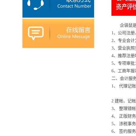
企袋鼠
1、公司注
2、专业会
3、营业执
4、推荐注册
5、专项审
6、工商年
二、会计服
1、 代理记
2 建帐、记
3、 整理错
4、 正版财
5、 涉税事
6、 签约