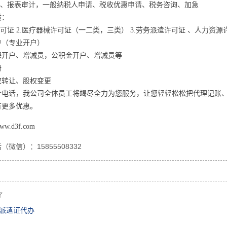
审计、报表审计，一般纳税人申请、税收优惠申请、税务咨询、加急
质：
许可证 2.医疗器械许可证（一二类，三类） 3.劳务派遣许可证 、人力资源
户（专业开户）
保开户、增减员，公积金开户、增减员等
册
权转让、股权变更
个电话，我公司全体员工将竭尽全力为您服务，让您轻轻松松把代理记账
有更多优惠。
ww.d3f.com
（微信）：15855508332
了
派遣证代办