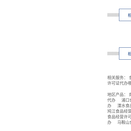
相关服务：
许可证代办
地区产品：
代办
浦口
办
溧水食
鸠江食品经
食品经营许
办
马鞍山