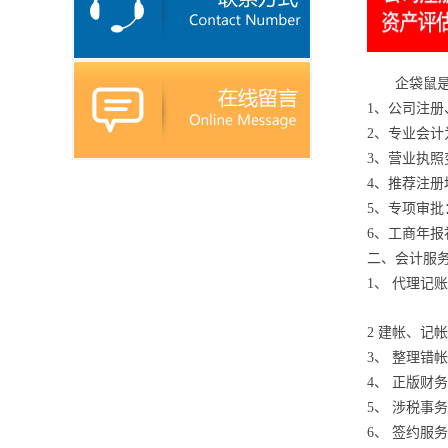
企袋鼠
1、公司注
2、专业会
3、营业执
4、推荐注册
5、专项审
6、工商年
二、会计服
1、 代理记
2 建帐、记
3、 整理错
4、 正版财
5、 涉税事
6、 签约