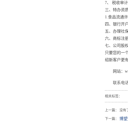
7、 税收
三、特办资
1.食品流通
四、银行开
五、办理社
六、商标注
七、公司股
只要您的一
绍新客户更
网站：
w
联系电话
相关标签：
上一篇： 没有
博望
下一篇：