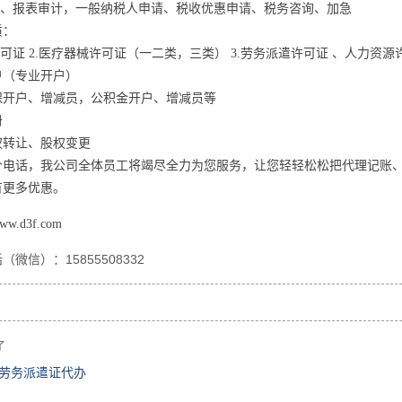
审计、报表审计，一般纳税人申请、税收优惠申请、税务咨询、加急
质：
许可证 2.医疗器械许可证（一二类，三类） 3.劳务派遣许可证 、人力资源
户（专业开户）
保开户、增减员，公积金开户、增减员等
册
权转让、股权变更
个电话，我公司全体员工将竭尽全力为您服务，让您轻轻松松把代理记账
有更多优惠。
ww.d3f.com
（微信）：15855508332
了
劳务派遣证代办