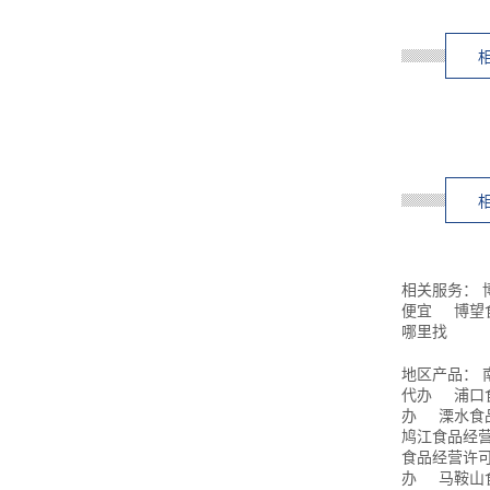
相关服务：
便宜
博望
哪里找
地区产品：
代办
浦口
办
溧水食
鸠江食品经
食品经营许
办
马鞍山