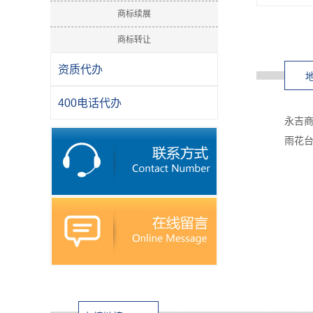
商标续展
商标转让
资质代办
400电话代办
永吉
雨花