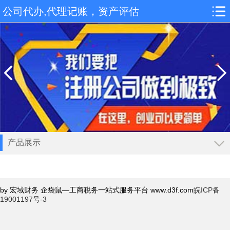
公司代办,代理记账，资产评估
产品展示
导航
工商注册
by 宏域财务 企袋鼠—工商税务一站式服务平台 www.d3f.com
皖ICP备
公司注册
19001197号-3
香港公司注册