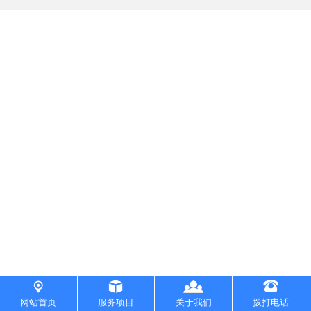
专利注册
专项审批
验资开户
资质认证
公司转让
公司注销
工商年检
一般纳税人申请
财务会计/评估
代理记账
财务审计
网站首页
服务项目
关于我们
拨打电话