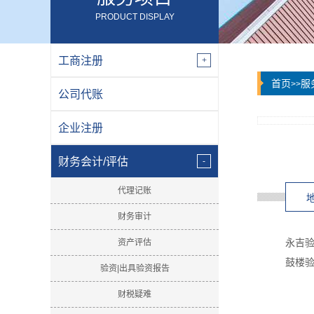
PRODUCT DISPLAY
工商注册
首页
服
>>
公司代账
企业注册
财务会计/评估
代理记账
财务审计
永吉验
资产评估
鼓楼验
验资|出具验资报告
财税疑难