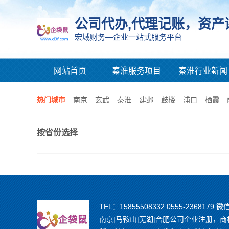
公司代办,代理记账，资产
宏域财务—企业一站式服务平台
网站首页
秦淮服务项目
秦淮行业新闻
热门城市
南京
玄武
秦淮
建邺
鼓楼
浦口
栖霞
按省份选择
TEL：15855508332 0555-2368179 微
南京|马鞍山|芜湖|合肥公司企业注册