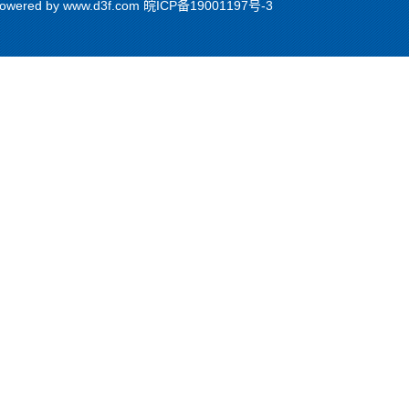
red by www.d3f.com
皖ICP备19001197号-3