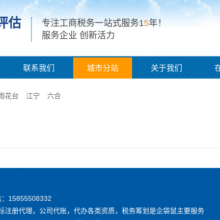
评估
专注工商税务一站式服务1
5
年！
服务企业 创新活力
联系我们
城市分站
关于我们
雨花台
江宁
六合
信：15855508332
，商标注册代理，公司代账，代办各类资质，税务筹划是企袋鼠主要服务