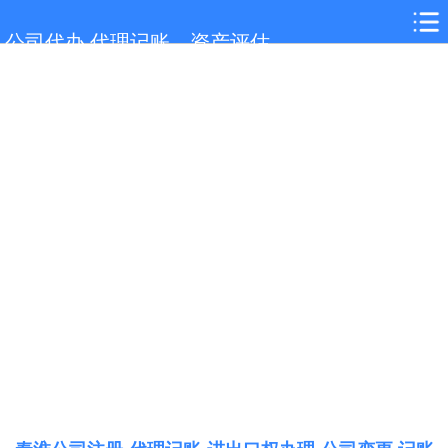
网站首页
公司代办,代理记账，资产评估
秦淮服务项目
秦淮行业新闻
联系我们
城市分站
关于我们
在线留言