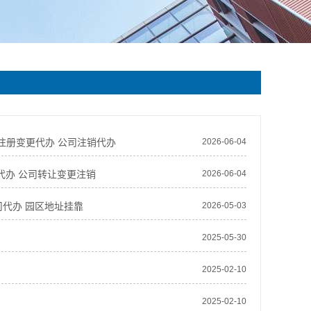
销注册变更代办 公司注销代办
2026-06-04
代办 公司转让变更注销
2026-06-04
代办 园区地址挂靠
2026-05-03
2025-05-30
2025-02-10
2025-02-10