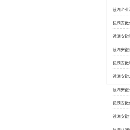
镜湖企业
镜湖安徽
镜湖安徽
镜湖安徽
镜湖安徽
镜湖安徽
镜湖安徽
镜湖安徽
镜湖安徽
镜湖马鞍