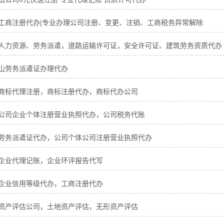
工商注册代办|专业办理公司注册、变更、注销、工商税务异常解除
人力资源、劳务派遣，道路运输许可证，安全许可证、建筑劳务资质代办
山劳务派遣证办理代办
商标代理注册，商标注册代办，商标代办公司
公司企业个体注册营业执照代办，公司税务代账
劳务派遣证代办，公司个体公司注册营业执照代办
企业代理记账，企业环评报告代写
企业信用等级代办，工商注册代办
资产评估公司，土地资产评估，无形资产评估