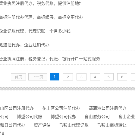
营业执照注册代办，税务代账，提供注册地址
商标注册代办代理，商标续展，商标变更代办
企业记账代理，代理记账一个月多少钱
派遣证代办，企业注销代办
营业执照注册，税务登记，代账、银行开户一站式服务
1
首页
上一页
2
3
4
5
6
山区公司注册代办
花山区公司注册代办
郑蒲港公司注册代办
公司
博望公司代账
博望公司代办
含山财务公司
含山企业
和县公司代办
资产评估
马鞍山代理记账
马鞍山商标转让
销