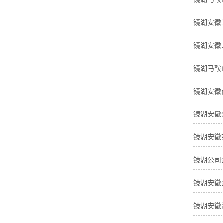
镜湖安徽
镜湖安徽
镜湖马鞍
镜湖安徽
镜湖安徽
镜湖安徽
镜湖公司
镜湖安徽
镜湖安徽