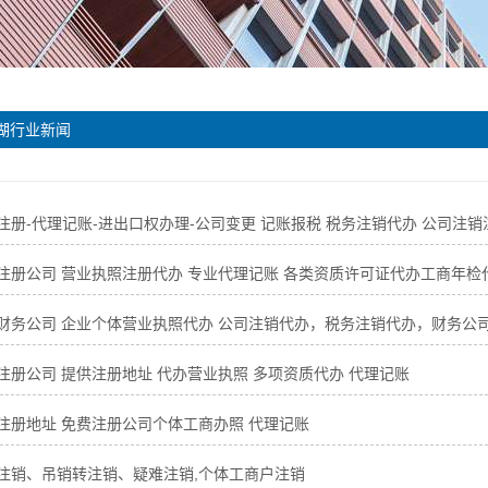
湖行业新闻
注册-代理记账-进出口权办理-公司变更 记账报税 税务注销代办 公司注
注册公司 营业执照注册代办 专业代理记账 各类资质许可证代办工商年检
财务公司 企业个体营业执照代办 公司注销代办，税务注销代办，财务公司
注册公司 提供注册地址 代办营业执照 多项资质代办 代理记账
注册地址 免费注册公司个体工商办照 代理记账
注销、吊销转注销、疑难注销,个体工商户注销