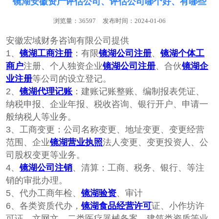
镜湖安徽资产评估公司、评估公司哪个好、有哪些
浏览量：36597
发布时间：2024-01-06
安徽宏域财务咨询有限公司提供
1、
镜湖工商注册
：‌‌有限
镜湖公司注册
、
镜湖个体工
商户
注册、个人独‌‌资企业
镜湖公司注册
、合伙
镜湖企
业注册
等公司的设立登记。
2、
镜湖代理记账
：建账记账整账、编制报表凭证、
纳税申报、企业年报、税收咨询、银行开户、申请一
般纳税人等业务。
3、工商变更：公司名称变更、地址变更、变更经营
范围、企业
镜湖营业执照
法人变更、变更投资人、公
司股权变更等业务。
4、
镜湖公司注销
、清算：工商、税务、银行、等注
销的审批办理。
5、代办工商年检、
镜湖验资
、审计
6、各类资质代办，
镜湖食品经营许可
证、小作坊许
可证、文网文、二类医疗器械备案、建筑类资质等业