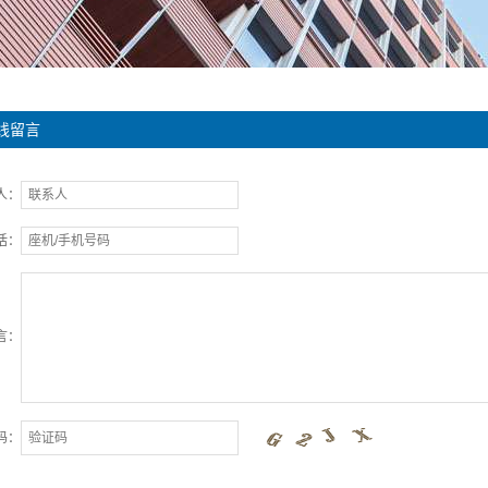
线留言
人：
话：
言：
码：