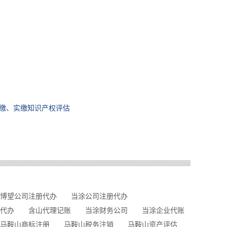
缴、实缴知识产权评估
博望公司注册代办
当涂公司注册代办
代办
含山代理记账
当涂财务公司
当涂企业代账
马鞍山商标注册
马鞍山税务注销
马鞍山资产评估