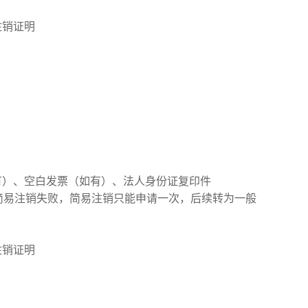
注销证明
有）、空白发票（如有）、法人身份证复印件
简易注销失败，简易注销只能申请一次，后续转为一般
注销证明