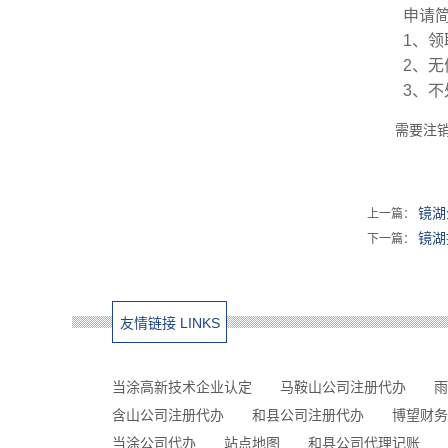
申请
1、
领
2、
无
3、
不
需要注销
镜湖
上一篇：
镜湖
下一篇：
友情链接 LINKS
当涂高新技术企业认定
马鞍山公司注册代办
雨
含山公司注册代办
和县公司注册代办
博望财务
当涂公司代办
站点地图
和县公司代理记账