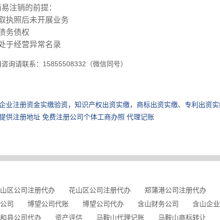
简易注销的前提：
取执照后未开展业务
债务债权
处于经营异常名录
咨询请联系：15855508332（微信同号）
企业注册资金实缴验资，知识产权出资实缴，商标出资实缴、专利出资实
提供注册地址 免费注册公司个体工商办照 代理记账
山区公司注册代办
花山区公司注册代办
郑蒲港公司注册代办
公司
博望公司代账
博望公司代办
含山财务公司
含山企业
和县公司代办
资产评估
马鞍山代理记账
马鞍山商标转让