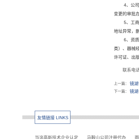
4、公
变更的审批
5、工
地址异常，
6、资
类）、器械
许可证、出版
联系电话微
镜湖
上一篇：
镜湖
下一篇：
友情链接 LINKS
当涂高新技术企业认定
马鞍山公司注册代办
雨