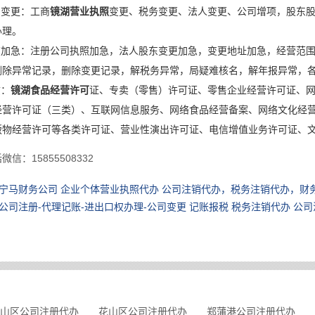
司变更：工商
镜湖营业执照
变更、税务变更、法人变更、公司增项，股东
办理。
商加急：注册公司执照加急，法人股东变更加急，变更地址加急，经营范
删除异常记录，删除变更记录，解税务异常，局疑难核名，解年报异常，
质：
镜湖食品经营许可
证、专卖（零售）许可证、零售企业经营许可证、
经营许可证（三类）、互联网信息服务、网络食品经营备案、网络文化经
物经营许可等各类许可证、营业性演出许可证、电信增值业务许可证、文网
信：15855508332
宁马财务公司 企业个体营业执照代办 公司注销代办，税务注销代办，财
公司注册-代理记账-进出口权办理-公司变更 记账报税 税务注销代办 公
山区公司注册代办
花山区公司注册代办
郑蒲港公司注册代办