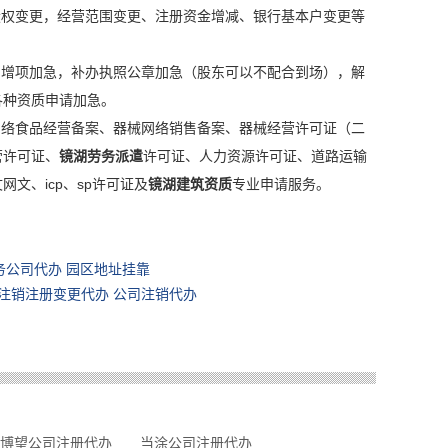
股权变更，经营范围变更、注册资金增减、银行基本户变更等
围增项加急，补办执照公章加急（股东可以不配合到场），解
各种资质申请加急。
网络食品经营备案、器械网络销售备案、器械经营许可证（二
营许可证、
镜湖劳务派遣
许可证、人力资源许可证、道路运输
文、icp、sp许可证及
镜湖建筑资质
专业申请服务。
务公司代办 园区地址挂靠
司注销注册变更代办 公司注销代办
博望公司注册代办
当涂公司注册代办