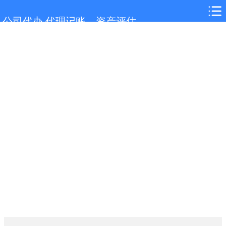
网站首页
公司代办,代理记账，资产评估
服务项目
行业新闻
联系我们
城市分站
关于我们
在线留言