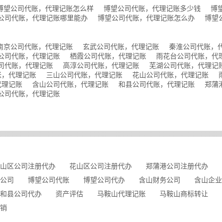
博望公司代账，代理记账怎么样
博望公司代账，代理记账多少钱
博
公司代账，代理记账哪里能办
博望公司代账，代理记账怎么办
博望
南京公司代账，代理记账
玄武公司代账，代理记账
秦淮公司代账，
公司代账，代理记账
栖霞公司代账，代理记账
雨花台公司代账，代
司代账，代理记账
高淳公司代账，代理记账
芜湖公司代账，代理记
账，代理记账
三山公司代账，代理记账
花山公司代账，代理记账
代理记账
含山公司代账，代理记账
和县公司代账，代理记账
郑蒲
公司代账，代理记账
山区公司注册代办
花山区公司注册代办
郑蒲港公司注册代办
公司
博望公司代账
博望公司代办
含山财务公司
含山企业
和县公司代办
资产评估
马鞍山代理记账
马鞍山商标转让
销