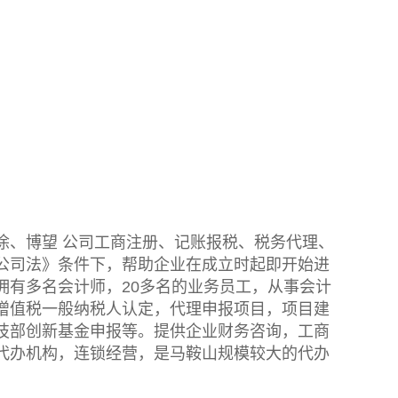
涂、博望 公司工商注册、记账报税、税务代理、
公司法》条件下，帮助企业在成立时起即开始进
拥有多名会计师，20多名的业务员工，从事会计
增值税一般纳税人认定，代理申报项目，项目建
技部创新基金申报等。提供企业财务咨询，工商
代办机构，连锁经营，是马鞍山规模较大的代办