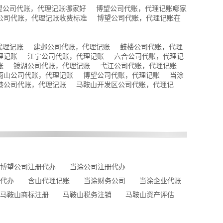
望公司代账，代理记账哪家好
博望公司代账，代理记账哪家
公司代账，代理记账收费标准
博望公司代账，代理记账在
代理记账
建邺公司代账，代理记账
鼓楼公司代账，代理
理记账
江宁公司代账，代理记账
六合公司代账，代理记
账
镜湖公司代账，代理记账
弋江公司代账，代理记账
雨山公司代账，代理记账
博望公司代账，代理记账
当涂
港公司代账，代理记账
马鞍山开发区公司代账，代理记
博望公司注册代办
当涂公司注册代办
代办
含山代理记账
当涂财务公司
当涂企业代账
马鞍山商标注册
马鞍山税务注销
马鞍山资产评估