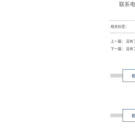
联系电话
相关标签：
上一篇： 没有
下一篇： 没有