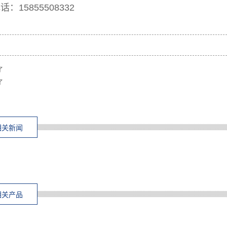
：15855508332
了
了
相关新闻
相关产品