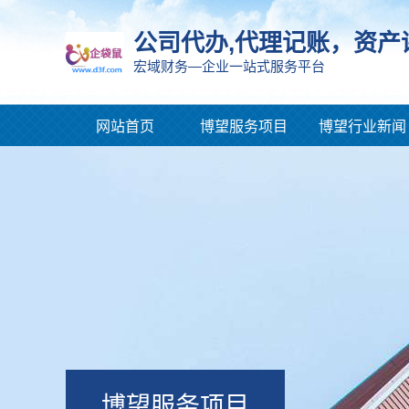
公司代办,代理记账，资产
宏域财务—企业一站式服务平台
网站首页
博望服务项目
博望行业新闻
博望服务项目