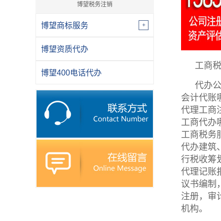
博望税务注销
博望商标服务
博望资质代办
工商
博望400电话代办
代办
会计代账
代理工商
工商代办
工商税务
代办建筑
行税收筹
代理记账
议书编制
注册，审
机构。