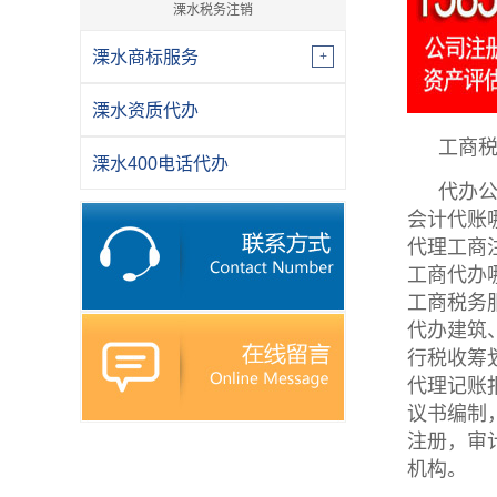
溧水税务注销
溧水商标服务
溧水资质代办
工商
溧水400电话代办
代办
会计代账
代理工商
工商代办
工商税务
代办建筑
行税收筹
代理记账
议书编制
注册，审
机构。