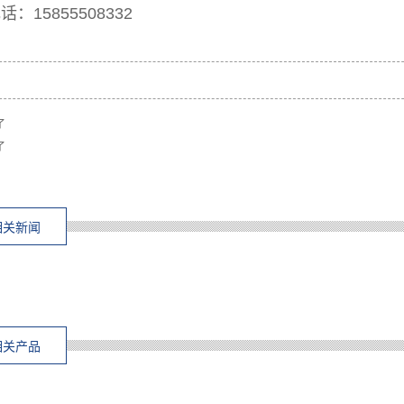
：15855508332
了
了
相关新闻
相关产品