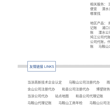
相关服务：
便宜
溧水
哪里找
地区产品：
记账
浦口
账
溧水公
鸠江公司代
公司代账，
账
马鞍山
友情链接 LINKS
当涂高新技术企业认定
马鞍山公司注册代办
雨
含山公司注册代办
和县公司注册代办
博望财务
当涂公司代办
站点地图
和县公司代理记账
马鞍山代理记账
马鞍山工商年检
马鞍山公司注