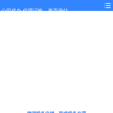
网站首页
公司代办,代理记账，资产评估
镜湖服务项目
镜湖行业新闻
联系我们
城市分站
关于我们
在线留言