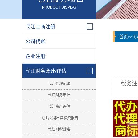
PRODUCT DISPLAY
弋江工商注册
首页
弋
>>
公司代账
企业注册
弋江财务会计/评估
税务注
弋江代理记账
弋江财务审计
弋江资产评估
弋江验资|出具验资报告
弋江财税疑难