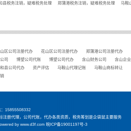
和县税务注销，疑难税务处理
郑蒲港税务注销，疑难税务处理
马鞍
山区公司注册代办
花山区公司注册代办
郑蒲港公司注册代办
公司
博望公司代账
博望公司代办
含山财务公司
含山企业
和县公司代办
资产评估
马鞍山代理记账
马鞍山商标转让
销
信：15855508332
，商标注册代理，公司代账，代办各类资质，税务筹划是企袋鼠主要服务
red by www.d3f.com
皖ICP备19001197号-3