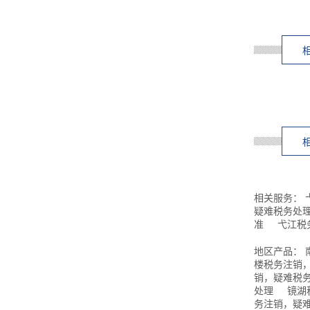
相关服务：
疑难税务处
准
弋江税
地区产品：
楼税务注销
销，疑难税
处理
镜湖
务注销，疑