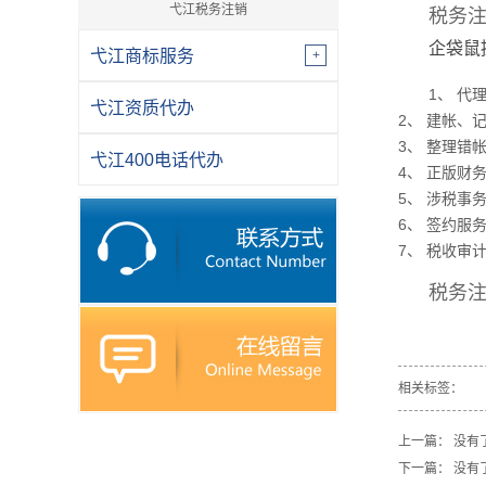
弋江税务注销
税务
企袋鼠
弋江商标服务
1、 代
弋江资质代办
2、 建帐、
3、 整理错
弋江400电话代办
4、 正版财
5、 涉税事
6、 签约
7、 税收
税务
相关标签：
上一篇： 没有
下一篇： 没有