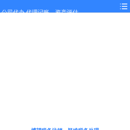
网站首页
公司代办,代理记账，资产评估
博望服务项目
博望行业新闻
联系我们
城市分站
关于我们
在线留言