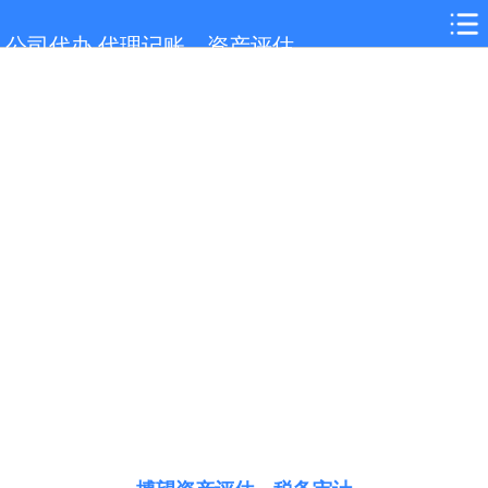
网站首页
公司代办,代理记账，资产评估
博望服务项目
博望行业新闻
联系我们
城市分站
关于我们
在线留言