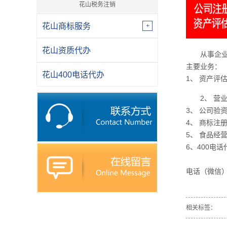
花山税务注销
花山商标服务
花山资质代办
从事企
主要业务：
花山400电话代办
1、 资产评
2、 
3、 公司验
4、 商标注
5、 食品
6、400电
电话（微信
相关标签：