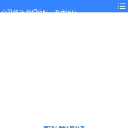
网站首页
公司代办,代理记账，资产评估
芜湖服务项目
芜湖行业新闻
联系我们
城市分站
关于我们
在线留言