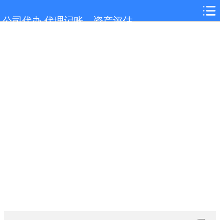
网站首页
公司代办,代理记账，资产评估
花山服务项目
花山行业新闻
联系我们
城市分站
关于我们
在线留言