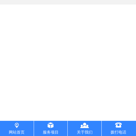
专利注册
专项审批
验资开户
资质认证
公司转让
公司注销
工商年检
一般纳税人申请
财务会计/评估
代理记账
财务审计
网站首页
服务项目
关于我们
拨打电话