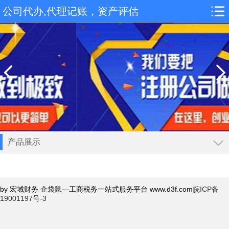
公司代办,代理记账，资产评估
产品展示
导航
工商注册
by 宏域财务 企袋鼠—工商税务一站式服务平台 www.d3f.com
皖ICP备
公司注册
19001197号-3
香港公司注册