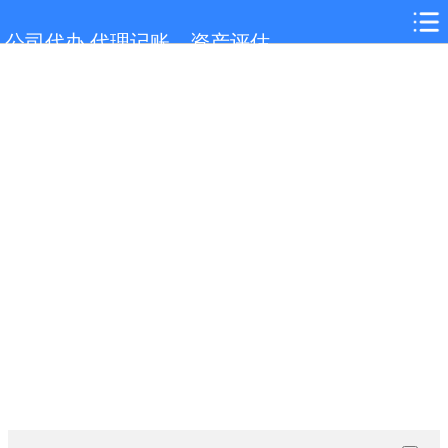
网站首页
公司代办,代理记账，资产评估
弋江服务项目
弋江行业新闻
联系我们
城市分站
关于我们
在线留言