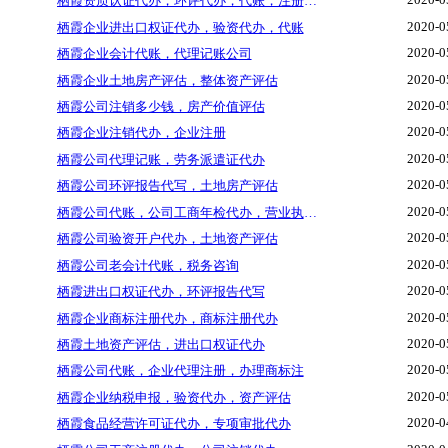
栖霞资质认证代办，环评代办，代账，注册代办
2020-0
栖霞企业进出口权证代办，验资代办，代账
2020-0
栖霞企业会计代账，代理记账公司
2020-0
栖霞企业土地房产评估，整体资产评估
2020-0
栖霞公司注销多少钱，房产价值评估
2020-0
栖霞企业注销代办，企业注册
2020-0
栖霞公司代理记账，劳务派遣证代办
2020-0
栖霞公司环评报告代写，土地房产评估
2020-0
栖霞公司代账，公司工商年检代办，营业执照注册
2020-0
栖霞公司验资开户代办，土地资产评估
2020-0
栖霞公司老会计代账，税务咨询
2020-0
栖霞进出口权证代办，环评报告代写
2020-0
栖霞企业商标注册代办，商标注册代办
2020-0
栖霞土地资产评估，进出口权证代办
2020-0
栖霞公司代账，企业代理注册，办理商标注
2020-0
栖霞企业纳税申报，验资代办，资产评估
2020-0
栖霞食品经营许可证代办，专项审批代办