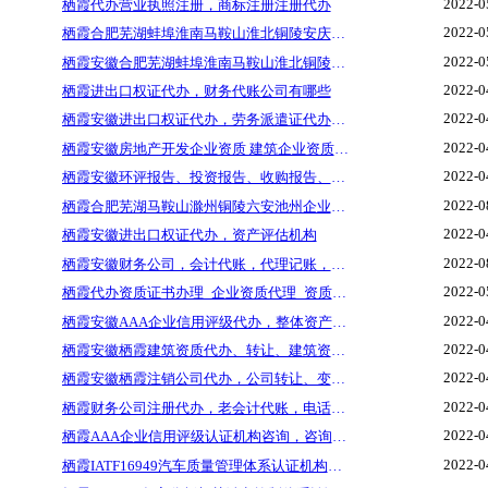
2022-0
栖霞代办营业执照注册，商标注册注册代办
2022-0
栖霞合肥芜湖蚌埠淮南马鞍山淮北铜陵安庆黄山阜阳宿州滁州六安宣城池州亳州劳务派遣证代办，资产评估
2022-0
栖霞安徽合肥芜湖蚌埠淮南马鞍山淮北铜陵安庆黄山阜阳宿州滁州六安宣城池州亳州高新技术企业认定条件申请
2022-0
栖霞进出口权证代办，财务代账公司有哪些
2022-0
栖霞安徽进出口权证代办，劳务派遣证代办，食品经营许可证，人力资源许可证代办
2022-0
栖霞安徽房地产开发企业资质 建筑企业资质代办 房地产开发企业资质办理
2022-0
栖霞安徽环评报告、投资报告、收购报告、各类分析报告代写，资产评估公司
2022-0
栖霞合肥芜湖马鞍山滁州铜陵六安池州企业税务筹划等税务服务办理
2022-0
栖霞安徽进出口权证代办，资产评估机构
2022-0
栖霞安徽财务公司，会计代账，代理记账，税务筹划
2022-0
栖霞代办资质证书办理_企业资质代理_资质代办
2022-0
栖霞安徽AAA企业信用评级代办，整体资产评估
2022-0
栖霞安徽栖霞建筑资质代办、转让、建筑资质过户，建筑资质挂靠，咨询电话15855508332
2022-0
栖霞安徽栖霞注销公司代办，公司转让、变更代办，咨询电话：15855508332
2022-0
栖霞财务公司注册代办，老会计代账，电话（微信）：15855508332
2022-0
栖霞AAA企业信用评级认证机构咨询，咨询电话（微信）15855508332
2022-0
栖霞IATF16949汽车质量管理体系认证机构咨询，咨询电话（微信）15855508332