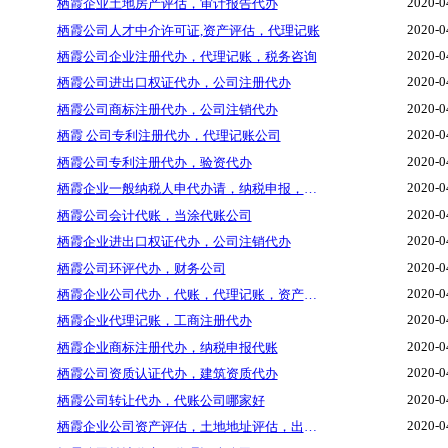
2020-0
栖霞企业土地房产评估，审计报告代办
2020-0
栖霞公司人才中介许可证,资产评估，代理记账
2020-0
栖霞公司企业注册代办，代理记账，税务咨询
2020-0
栖霞公司进出口权证代办，公司注册代办
2020-0
栖霞公司商标注册代办，公司注销代办
2020-0
栖霞 公司专利注册代办，代理记账公司
2020-0
栖霞公司专利注册代办，验资代办
2020-0
栖霞企业一般纳税人申代办请，纳税申报，公司代账
2020-0
栖霞公司会计代账，当涂代账公司
2020-0
栖霞企业进出口权证代办，公司注销代办
2020-0
栖霞公司环评代办，财务公司
2020-0
栖霞企业公司代办，代账，代理记账，资产评估
2020-0
栖霞企业代理记账，工商注册代办
2020-0
栖霞企业商标注册代办，纳税申报代账
2020-0
栖霞公司资质认证代办，建筑资质代办
2020-0
栖霞公司转让代办，代账公司哪家好
2020-0
栖霞企业公司资产评估，土地地址评估，出具资产评估报告