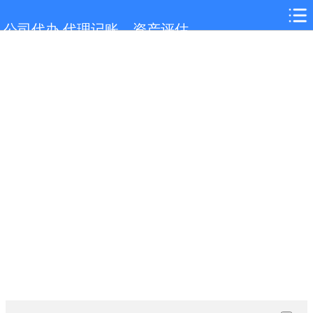
网站首页
公司代办,代理记账，资产评估
栖霞服务项目
栖霞行业新闻
联系我们
城市分站
关于我们
在线留言