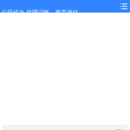
网站首页
公司代办,代理记账，资产评估
栖霞服务项目
栖霞行业新闻
联系我们
城市分站
关于我们
在线留言