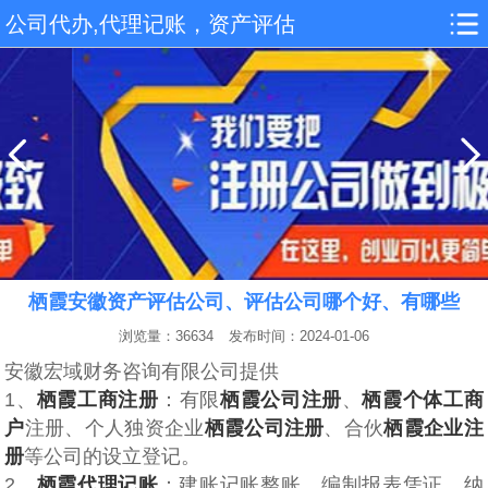
公司代办,代理记账，资产评估
栖霞安徽资产评估公司、评估公司哪个好、有哪些
浏览量：36634
发布时间：2024-01-06
安徽宏域财务咨询有限公司提供
1、
栖霞工商注册
：‌‌有限
栖霞公司注册
、
栖霞个体工商
户
注册、个人独‌‌资企业
栖霞公司注册
、合伙
栖霞企业注
册
等公司的设立登记。
2、
栖霞代理记账
：建账记账整账、编制报表凭证、纳