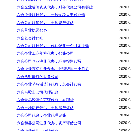
2020-0
六合企业建筑资质代办，财务代账公司有哪些
2020-0
六合企业注册代办，一般纳税人申代办请
2020-0
六合公司注销代办，土地资产评估
2020-0
六合营业执照代办
2020-0
六合老会计代账
2020-0
六合公司注册代办，代理记账一个月多少钱
2020-0
六合企业工商年检代办，代账公司
2020-0
六合公司企业注册代办，环评报告代写
2020-0
六合企业商标注册代办，代理记账一个月多少钱
2020-0
六合代账最好的财务公司
2020-0
六合企业劳务派遣证代办，老会计代账
2020-0
六合马鞍山公司代理记账
2020-0
六合食品经营许可证代办，有哪些
2020-0
六合土地房产评估，土地房产评估
2020-0
六合公司代账，企业代理记账
2020-0
六合和县公司注册代办，资产评估公司
2020-0
六合企业代账，转让代办