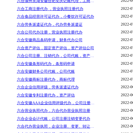
2022-0
六合滁州芜湖安徽合肥安庆记账代理，工商注册代办
2022-0
六合工商注册代办 ，营业执照注册代办
2022-0
六合食品经营许可证代办，小餐饮许可证代办
2022-0
六合劳务派遣证代办，代办劳务派遣证
2022-0
六合公司代办注册，营业执照注册代办
2022-0
六合安徽商品条码申请，财务代办公司
2022-0
六合资产评估，固定资产评估，资产评估公司
2022-0
六合公司注册、注销代办，公司代账，资产评估代办
2022-0
六合安徽条形码代办，条形码申请
2022-0
六合安徽财务公司代账，公司代账
2022-0
六合安徽商标注册代办，商标代理
2022-0
六合企业信用评级，劳务派遣证代办
2022-0
六合安徽专利注册代办，资产评估
2022-0
六合安徽AAA企业信用评级代办，公司注册代办
2022-0
六合营业执照代办，六合代办营业执照注册
2022-0
六合企业会计代账，公司注册注销变更代办
2022-0
六合代办营业执照，企业注册、变更、转让代办