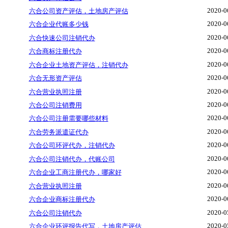
2020-0
六合公司资产评估，土地房产评估
2020-0
六合企业代账多少钱
2020-0
六合快速公司注销代办
2020-0
六合商标注册代办
2020-0
六合企业土地资产评估，注销代办
2020-0
六合无形资产评估
2020-0
六合营业执照注册
2020-0
六合公司注销费用
2020-0
六合公司注册需要哪些材料
2020-0
六合劳务派遣证代办
2020-0
六合公司环评代办，注销代办
2020-0
六合公司注销代办，代账公司
2020-0
六合企业工商注册代办，哪家好
2020-0
六合营业执照注册
2020-0
六合企业商标注册代办
2020-0
六合公司注销代办
2020-0
六合企业环评报告代写，土地房产评估