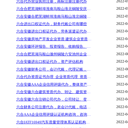
2022-0
六合代办营业执照注册，商标注册注册代办
2022-0
六合合肥芜湖蚌埠淮南马鞍山淮北铜陵安庆黄山阜阳宿州滁州六安宣城池州亳州劳务派遣证代办，资产评估
2022-0
六合安徽合肥芜湖蚌埠淮南马鞍山淮北铜陵安庆黄山阜阳宿州滁州六安宣城池州亳州高新技术企业认定条件申请
2022-0
六合进出口权证代办，财务代账公司有哪些
2022-0
六合安徽进出口权证代办，劳务派遣证代办，食品经营许可证，人力资源许可证代办
2022-0
六合安徽房地产开发企业资质 建筑企业资质代办 房地产开发企业资质办理
2022-0
六合安徽环评报告、投资报告、收购报告、各类分析报告代写，资产评估公司
2022-0
六合合肥芜湖马鞍山滁州铜陵六安池州企业税务筹划等税务服务办理
2022-0
六合安徽进出口权证代办，资产评估机构
2022-0
六合安徽财务公司，会计代账，代理记账，税务筹划
2022-0
六合代办资质证书办理_企业资质代理_资质代办
2022-0
六合安徽AAA企业信用评级代办，整体资产评估
2022-0
六合安徽六合建筑资质代办、转让、建筑资质过户，建筑资质挂靠，咨询电话15855508332
2022-0
六合安徽六合注销公司代办，公司转让、变更代办，咨询电话：15855508332
2022-0
六合财务公司注册代办，老会计代账，电话（微信）：15855508332
2022-0
六合AAA企业信用评级认证机构咨询，咨询电话（微信）15855508332
2022-0
六合IATF16949汽车质量管理体系认证机构咨询，咨询电话（微信）15855508332