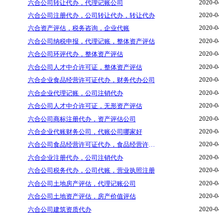
2020-0
六合公司转让代办，代理记账公司
2020-0
六合公司注册代办，公司转让代办，转让代办
2020-0
六合资产评估，税务咨询，企业代账
2020-0
六合公司纳税申报，代理记账，整体资产评估
2020-0
六合公司环评代办，整体资产评估
2020-0
六合公司人才中介许可证，整体资产评估
2020-0
六合企业食品经营许可证代办，财务代办公司
2020-0
六合企业代理记账，公司注销代办
2020-0
六合公司人才中介许可证，无形资产评估
2020-0
六合公司商标注册代办，资产评估公司
2020-0
六合企业代账财务公司，代账公司哪家好
2020-0
六合公司食品经营许可证代办，食品经营许可证代办
2020-0
六合企业注册代办，公司注销代办
2020-0
六合公司税务代办，公司代账，营业执照注册
2020-0
六合公司土地房产评估，代理记账公司
2020-0
六合公司土地资产评估，房产价值评估
2020-0
六合公司建筑资质代办