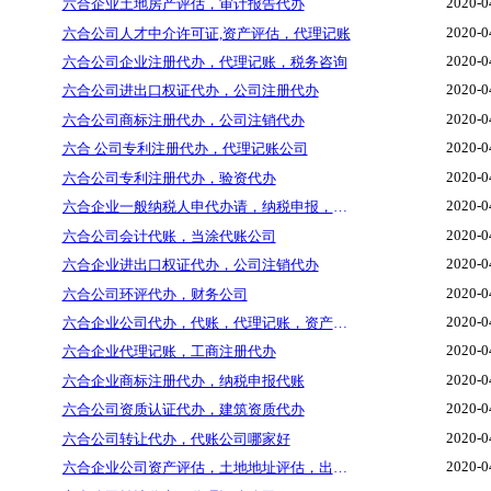
2020-0
六合企业土地房产评估，审计报告代办
2020-0
六合公司人才中介许可证,资产评估，代理记账
2020-0
六合公司企业注册代办，代理记账，税务咨询
2020-0
六合公司进出口权证代办，公司注册代办
2020-0
六合公司商标注册代办，公司注销代办
2020-0
六合 公司专利注册代办，代理记账公司
2020-0
六合公司专利注册代办，验资代办
2020-0
六合企业一般纳税人申代办请，纳税申报，公司代账
2020-0
六合公司会计代账，当涂代账公司
2020-0
六合企业进出口权证代办，公司注销代办
2020-0
六合公司环评代办，财务公司
2020-0
六合企业公司代办，代账，代理记账，资产评估
2020-0
六合企业代理记账，工商注册代办
2020-0
六合企业商标注册代办，纳税申报代账
2020-0
六合公司资质认证代办，建筑资质代办
2020-0
六合公司转让代办，代账公司哪家好
2020-0
六合企业公司资产评估，土地地址评估，出具资产评估报告