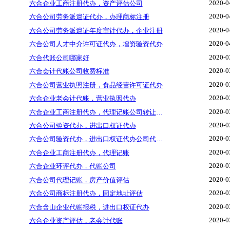
2020-0
六合企业工商注册代办，资产评估公司
2020-0
六合公司劳务派遣证代办，办理商标注册
2020-0
六合公司劳务派遣证年度审计代办，企业注册
2020-0
六合公司人才中介许可证代办，增资验资代办
2020-0
六合代账公司哪家好
2020-0
六合会计代账公司收费标准
2020-0
六合公司营业执照注册，食品经营许可证代办
2020-0
六合企业老会计代账，营业执照代办
2020-0
六合企业工商注册代办，代理记账公司转让代办，资产评估机构
2020-0
六合公司验资代办，进出口权证代办
2020-0
六合公司验资代办，进出口权证代办公司代账，企业注册代办，专项审批代办
2020-0
六合企业工商注册代办，代理记账
2020-0
六合企业环评代办，代账公司
2020-0
六合公司代理记账，房产价值评估
2020-0
六合公司商标注册代办，固定地址评估
2020-0
六合含山企业代账报税，进出口权证代办
2020-0
六合企业资产评估，老会计代账