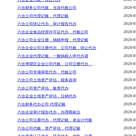
2020-0
六合财务公司代账，当涂代账公司
2020-0
六合公司代理记账，代理记账
2020-0
六合公司转让代办，审计报告代办
2020-0
六合企业食品经营许可证代办，代账公司
2020-0
六合公司企业注册，纳税申报，代理记账
2020-0
六合企业公司注册代办，公司代账，转让代办
2020-0
六合企业代理记账，一般纳税人申代办请
2020-0
六合博望区企业公司代账，公司注册代办，劳务派遣证代办
2020-0
六合公司专项审批代办，代账公司
2020-0
六合公司土地资产评估，税务咨询
2020-0
六合公司资产评估，验资代办
2020-0
六合企业土地资产评估，注销代办
2020-0
六合财务代办公司,代理记账
2020-0
六合企业审计报告代办，办理商标注
2020-0
六合公司注册代办，代理记账，老会计代账
2020-0
六合公司代账，资产评估，代理记账
2020-0