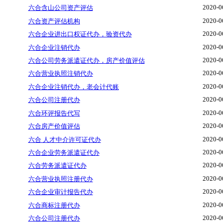
2020-0
六合含山公司资产评估
2020-0
六合资产评估机构
2020-0
六合企业进出口权证代办，验资代办
2020-0
六合企业注销代办
2020-0
六合公司劳务派遣证代办，房产价值评估
2020-0
六合营业执照注销代办
2020-0
六合企业注销代办，老会计代账
2020-0
六合公司注册代办
2020-0
六合环评报告代写
2020-0
六合房产价值评估
2020-0
六合 人才中介许可证代办
2020-0
六合企业劳务派遣证代办
2020-0
六合劳务派遣证代办
2020-0
六合营业执照注册代办
2020-0
六合企业审计报告代办
2020-0
六合商标注册代办
2020-0
六合公司注册代办