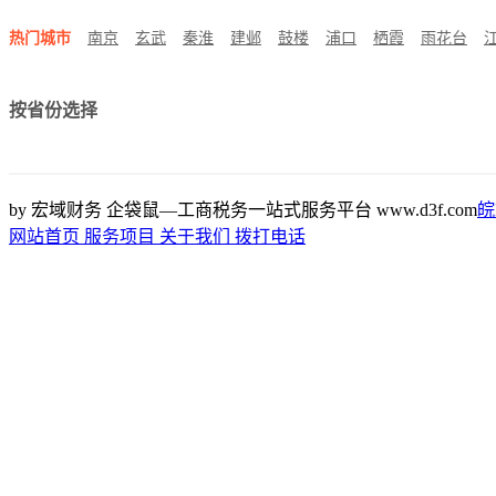
热门城市
南京
玄武
秦淮
建邺
鼓楼
浦口
栖霞
雨花台
按省份选择
by 宏域财务 企袋鼠—工商税务一站式服务平台 www.d3f.com
皖
网站首页
服务项目
关于我们
拨打电话