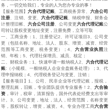
务，一切交给我们，专业的人为您办专业的事！
【服务范围】
六合代理记账
、工商税务异常、
六合公司
注册
、注销、变更、
六合代理记账
、纳税申报、财务会
计整理旧帐、
六合公司注册
、公司变更
六合代理记账
公
司转让股权变更地址变更，注册免费，立等可取
一、工商业务：1、注册登记2、许可证项目3、公司变
更（包括名称、地址、法人、股东、增资、减资、经营
范围等工商变更、税务变更）；4、
六合营业执照
注
销、年检；5、代理社保增员、减员、核定；
二、财税业务：1、快速申请一般纳税人2、
六合代理记
账
:（小规模、一般纳税人企业全盘账务处理）；3、代
理申报纳税；4、代理税务登记与变更、注销；
【服务项目】1、公司、民非企业等代理记账，报税，
整理乱账，旧账，专业团队提供专业服务！2、
六合验
资
，审计，税审，清算报告，国外代表处经费支出等审
计。3、公司变更，地址，法人，经营范围，名称变更
等，股权转让，增资，减资。4、专业办理工商
六合营