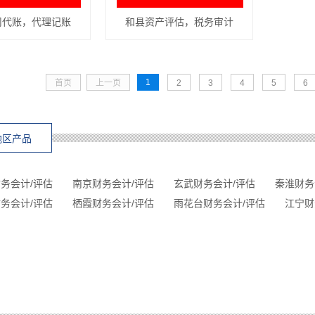
司代账，代理记账
和县资产评估，税务审计
1
首页
上一页
2
3
4
5
6
地区产品
务会计/评估
南京财务会计/评估
玄武财务会计/评估
秦淮财务
务会计/评估
栖霞财务会计/评估
雨花台财务会计/评估
江宁财