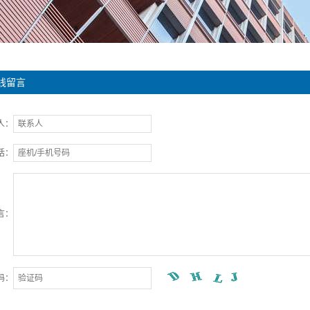
线留言
人：
话：
言：
码：